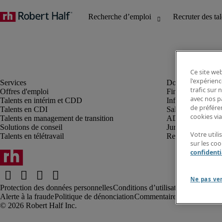
Ce site web
l'expérienc
trafic sur
Offres d'emploi
Finance et compta
avec nos p
Talents en intérim et CDD
Informatique et I
de préféren
Talents en CDI
Sales et marketin
cookies via
Talents en management de transition
ADV, supply et p
Solutions de conseil
Juridique et fiscal
Votre util
Talents en télétravail
Ressources humai
sur les co
confidenti
Ne pas ve
Protection des données personnelles
Conditions d’utilisation
Information
Alerte à la fraude
Politique de dénonciation
Commentaires au webmaste