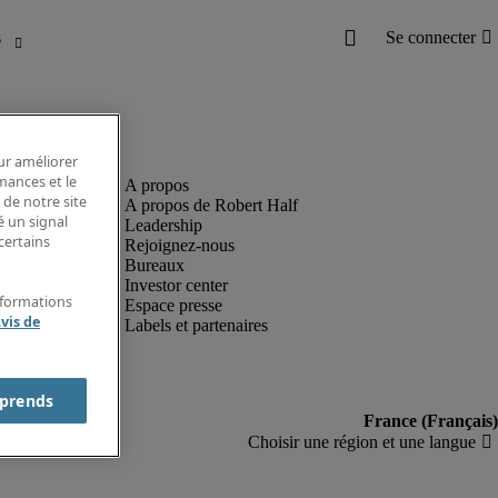
our améliorer
rmances et le
 de notre site
A propos de Robert Half
é un signal
Leadership
certains
Rejoignez-nous
Bureaux
Investor center
nformations
Espace presse
vis de
Labels et partenaires
prends