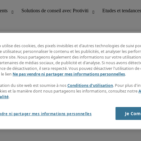
 utilise des cookies, des pixels invisibles et d'autres technologies de suivi p
e utilisateur, personnaliser le contenu et les publicités, et analyser les perfo
 notre site. Nous partageons également des informations sur votre utilisation
bilité
Etudes et tendances
artenaires de médias sociaux, de publicité et d'analyse. Si nous avons détect
T
Fiches métiers
ce de désactivation, il sera respecté. Vous pouvez désactiver l'utilisation de 
g
Guide des salaires
 le lien
Ne pas vendre ni partager mes informations personnelles
.
erformance client
Informations intérimaires
Centre d'information
isation du site web est soumise à nos
Conditions d'utilisation
. Pour plus d'i
nes et paie
S'abonner à la newsletter
okies et la manière dont nous partageons les informations, consultez notre
A
Créer une alerte emploi
alité
.
Je Com
ndre ni partager mes informations personnelles
s sur la société
Cookies
r