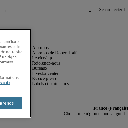
our améliorer
rmances et le
 de notre site
A propos de Robert Half
é un signal
Leadership
certains
Rejoignez-nous
Bureaux
Investor center
nformations
Espace presse
vis de
Labels et partenaires
prends