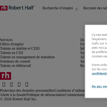
Ce site web
l'expérienc
trafic sur
Offres d'emploi
Finance et compta
avec nos p
Talents en intérim et CDD
Informatique et I
de préféren
Talents en CDI
Sales et marketin
cookies via
Talents en management de transition
ADV, supply et p
Solutions de conseil
Juridique et fiscal
Votre util
Talents en télétravail
Ressources humai
sur les co
confidenti
Ne pas ve
Protection des données personnelles
Conditions d’utilisation
Information
Alerte à la fraude
Politique de dénonciation
Commentaires au webmaste