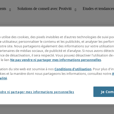
 utilise des cookies, des pixels invisibles et d'autres technologies de suivi p
e utilisateur, personnaliser le contenu et les publicités, et analyser les perfo
 notre site. Nous partageons également des informations sur votre utilisation
bilité
Etudes et tendances
artenaires de médias sociaux, de publicité et d'analyse. Si nous avons détect
T
Fiches métiers
ce de désactivation, il sera respecté. Vous pouvez désactiver l'utilisation de 
g
Guide des salaires
 le lien
Ne pas vendre ni partager mes informations personnelles
.
erformance client
Informations intérimaires
Centre d'information
isation du site web est soumise à nos
Conditions d'utilisation
. Pour plus d'i
nes et paie
S'abonner à la newsletter
okies et la manière dont nous partageons les informations, consultez notre
A
Créer une alerte emploi
alité
.
Je Com
ndre ni partager mes informations personnelles
s sur la société
Cookies
r