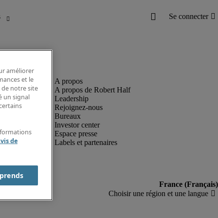
our améliorer
rmances et le
 de notre site
A propos de Robert Half
é un signal
Leadership
certains
Rejoignez-nous
Bureaux
Investor center
nformations
Espace presse
vis de
Labels et partenaires
prends