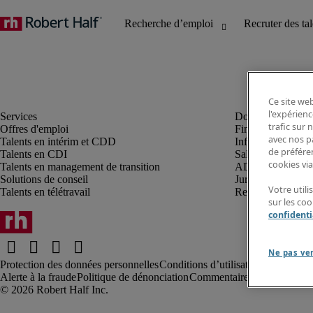
Ce site web
l'expérienc
trafic sur
Offres d'emploi
Finance et compta
avec nos p
Talents en intérim et CDD
Informatique et I
de préféren
Talents en CDI
Sales et marketin
cookies via
Talents en management de transition
ADV, supply et p
Solutions de conseil
Juridique et fiscal
Votre util
Talents en télétravail
Ressources humai
sur les co
confidenti
Ne pas ve
Protection des données personnelles
Conditions d’utilisation
Information
Alerte à la fraude
Politique de dénonciation
Commentaires au webmaste