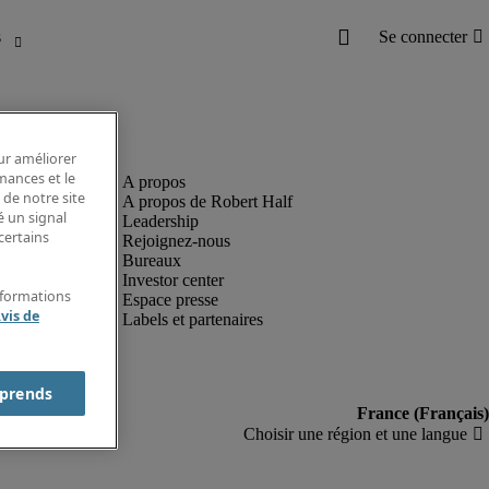
our améliorer
rmances et le
 de notre site
A propos de Robert Half
é un signal
Leadership
certains
Rejoignez-nous
Bureaux
Investor center
nformations
Espace presse
vis de
Labels et partenaires
prends