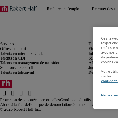
Ce site web
l'expérienc
trafic sur
Offres d'emploi
Finance et compta
avec nos p
Talents en intérim et CDD
Informatique et I
de préféren
Talents en CDI
Sales et marketin
cookies via
Talents en management de transition
ADV, supply et p
Solutions de conseil
Juridique et fiscal
Votre util
Talents en télétravail
Ressources humai
sur les co
confidenti
Ne pas ve
Protection des données personnelles
Conditions d’utilisation
Information
Alerte à la fraude
Politique de dénonciation
Commentaires au webmaste