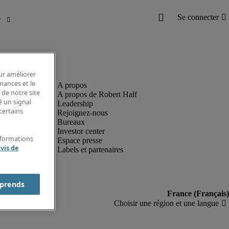
our améliorer
rmances et le
 de notre site
A propos de Robert Half
é un signal
Leadership
certains
Rejoignez-nous
Bureaux
Investor center
nformations
Espace presse
vis de
Labels et partenaires
prends