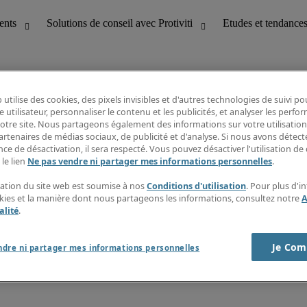
 utilise des cookies, des pixels invisibles et d'autres technologies de suivi p
e utilisateur, personnaliser le contenu et les publicités, et analyser les perfo
 notre site. Nous partageons également des informations sur votre utilisation
bilité
Etudes et tendances
artenaires de médias sociaux, de publicité et d'analyse. Si nous avons détect
T
Fiches métiers
ce de désactivation, il sera respecté. Vous pouvez désactiver l'utilisation de 
g
Guide des salaires
 le lien
Ne pas vendre ni partager mes informations personnelles
.
erformance client
Informations intérimaires
Centre d'information
isation du site web est soumise à nos
Conditions d'utilisation
. Pour plus d'i
nes et paie
S'abonner à la newsletter
okies et la manière dont nous partageons les informations, consultez notre
A
Créer une alerte emploi
alité
.
Je Com
ndre ni partager mes informations personnelles
s sur la société
Cookies
r