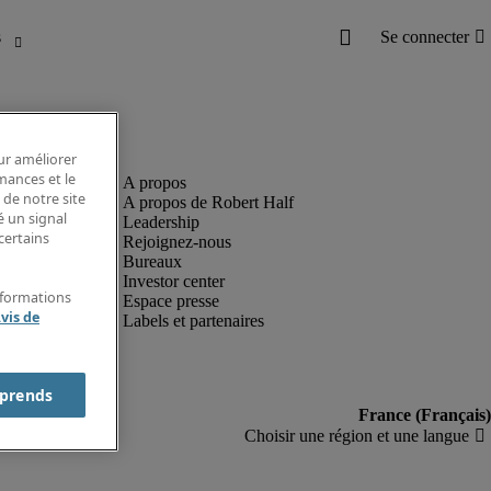
our améliorer
rmances et le
 de notre site
A propos de Robert Half
é un signal
Leadership
certains
Rejoignez-nous
Bureaux
Investor center
nformations
Espace presse
vis de
Labels et partenaires
prends