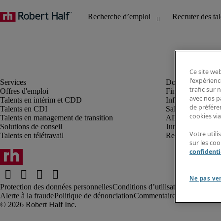
Ce site web
l'expérienc
trafic sur
Offres d'emploi
Finance et compta
avec nos p
Talents en intérim et CDD
Informatique et I
de préféren
Talents en CDI
Sales et marketin
cookies via
Talents en management de transition
ADV, supply et p
Solutions de conseil
Juridique et fiscal
Votre util
Talents en télétravail
Ressources humai
sur les co
confidenti
Ne pas ve
Protection des données personnelles
Conditions d’utilisation
Information
Alerte à la fraude
Politique de dénonciation
Commentaires au webmaste