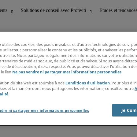
 utilise des cookies, des pixels invisibles et d'autres technologies de suivi p
e utilisateur, personnaliser le contenu et les publicités, et analyser les perfo
 notre site. Nous partageons également des informations sur votre utilisation
bilité
Etudes et tendances
artenaires de médias sociaux, de publicité et d'analyse. Si nous avons détect
T
Fiches métiers
ce de désactivation, il sera respecté. Vous pouvez désactiver l'utilisation de 
g
Guide des salaires
 le lien
Ne pas vendre ni partager mes informations personnelles
.
erformance client
Informations intérimaires
Centre d'information
isation du site web est soumise à nos
Conditions d'utilisation
. Pour plus d'i
nes et paie
S'abonner à la newsletter
okies et la manière dont nous partageons les informations, consultez notre
A
Créer une alerte emploi
alité
.
Je Com
ndre ni partager mes informations personnelles
s sur la société
Cookies
r