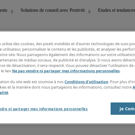
 utilise des cookies, des pixels invisibles et d'autres technologies de suivi p
e utilisateur, personnaliser le contenu et les publicités, et analyser les perfo
 notre site. Nous partageons également des informations sur votre utilisation
bilité
Etudes et tendances
artenaires de médias sociaux, de publicité et d'analyse. Si nous avons détect
T
Fiches métiers
ce de désactivation, il sera respecté. Vous pouvez désactiver l'utilisation de 
g
Guide des salaires
 le lien
Ne pas vendre ni partager mes informations personnelles
.
erformance client
Informations intérimaires
Centre d'information
isation du site web est soumise à nos
Conditions d'utilisation
. Pour plus d'i
nes et paie
S'abonner à la newsletter
okies et la manière dont nous partageons les informations, consultez notre
A
Créer une alerte emploi
alité
.
Je Com
ndre ni partager mes informations personnelles
s sur la société
Cookies
r