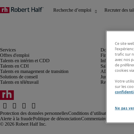
Ce site web
l'expérienc
trafic sur
Offres d'emploi
Finance et compta
avec nos p
Talents en intérim et CDD
Informatique et I
de préféren
Talents en CDI
Sales et marketin
cookies via
Talents en management de transition
ADV, supply et p
Solutions de conseil
Juridique et fiscal
Votre util
Talents en télétravail
Ressources humai
sur les co
confidenti
Ne pas ve
Protection des données personnelles
Conditions d’utilisation
Information
Alerte à la fraude
Politique de dénonciation
Commentaires au webmaste