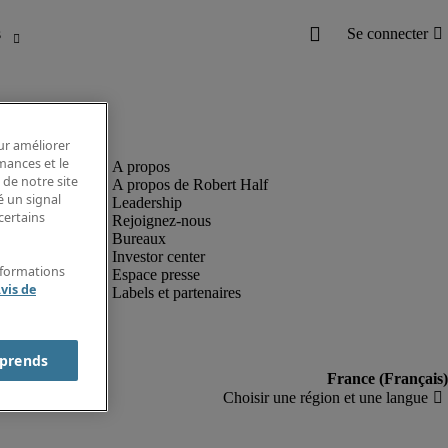
our améliorer
rmances et le
 de notre site
A propos de Robert Half
é un signal
Leadership
certains
Rejoignez-nous
Bureaux
Investor center
nformations
Espace presse
vis de
Labels et partenaires
prends