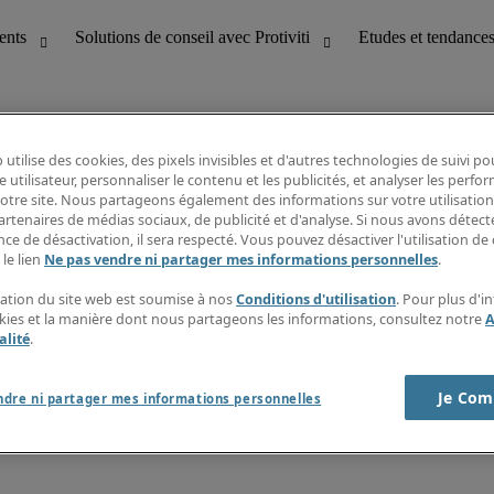
 utilise des cookies, des pixels invisibles et d'autres technologies de suivi p
e utilisateur, personnaliser le contenu et les publicités, et analyser les perfo
 notre site. Nous partageons également des informations sur votre utilisation
bilité
Etudes et tendances
artenaires de médias sociaux, de publicité et d'analyse. Si nous avons détect
T
Fiches métiers
ce de désactivation, il sera respecté. Vous pouvez désactiver l'utilisation de 
g
Guide des salaires
 le lien
Ne pas vendre ni partager mes informations personnelles
.
erformance client
Informations intérimaires
Centre d'information
isation du site web est soumise à nos
Conditions d'utilisation
. Pour plus d'i
nes et paie
S'abonner à la newsletter
okies et la manière dont nous partageons les informations, consultez notre
A
Créer une alerte emploi
alité
.
Je Com
ndre ni partager mes informations personnelles
s sur la société
Cookies
r