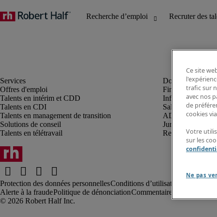
Ce site web
l'expérienc
trafic sur
Offres d'emploi
Finance et compta
avec nos p
Talents en intérim et CDD
Informatique et I
de préféren
Talents en CDI
Sales et marketin
cookies via
Talents en management de transition
ADV, supply et p
Solutions de conseil
Juridique et fiscal
Votre util
Talents en télétravail
Ressources humai
sur les co
confidenti
Ne pas ve
Protection des données personnelles
Conditions d’utilisation
Information
Alerte à la fraude
Politique de dénonciation
Commentaires au webmaste