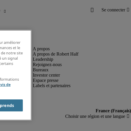
our améliorer
rmances et le
 de notre site
A propos de Robert Half
é un signal
Leadership
certains
Rejoignez-nous
Bureaux
Investor center
nformations
Espace presse
vis de
Labels et partenaires
prends