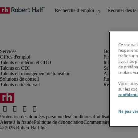
Ce site web
l'expérienc
trafic sur
Offres d'emploi
Finance et compta
avec nos p
Talents en intérim et CDD
Informatique et I
de préféren
Talents en CDI
Sales et marketin
cookies via
Talents en management de transition
ADV, supply et p
Solutions de conseil
Juridique et fiscal
Votre util
Talents en télétravail
Ressources humai
sur les co
confidenti
Ne pas ve
Protection des données personnelles
Conditions d’utilisation
Information
Alerte à la fraude
Politique de dénonciation
Commentaires au webmaste