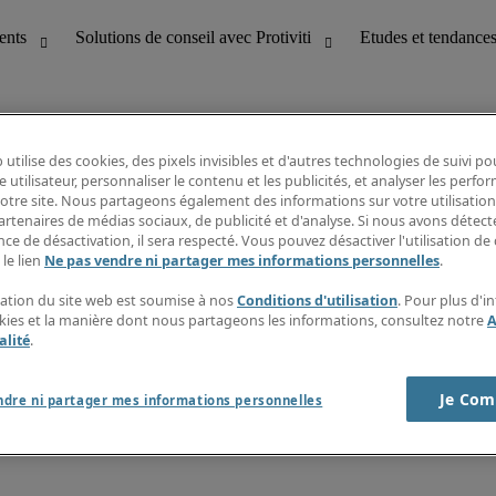
 utilise des cookies, des pixels invisibles et d'autres technologies de suivi p
e utilisateur, personnaliser le contenu et les publicités, et analyser les perfo
 notre site. Nous partageons également des informations sur votre utilisation
bilité
Etudes et tendances
artenaires de médias sociaux, de publicité et d'analyse. Si nous avons détect
T
Fiches métiers
ce de désactivation, il sera respecté. Vous pouvez désactiver l'utilisation de 
g
Guide des salaires
 le lien
Ne pas vendre ni partager mes informations personnelles
.
erformance client
Informations intérimaires
Centre d'information
isation du site web est soumise à nos
Conditions d'utilisation
. Pour plus d'i
nes et paie
S'abonner à la newsletter
okies et la manière dont nous partageons les informations, consultez notre
A
Créer une alerte emploi
alité
.
Je Com
ndre ni partager mes informations personnelles
s sur la société
Cookies
r