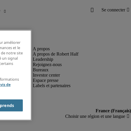
our améliorer
rmances et le
 de notre site
A propos de Robert Half
é un signal
Leadership
certains
Rejoignez-nous
Bureaux
Investor center
nformations
Espace presse
vis de
Labels et partenaires
prends