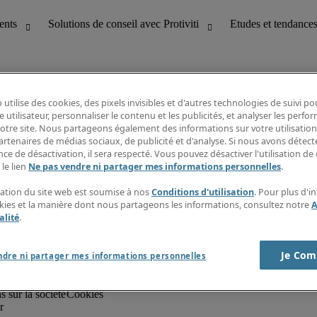
 utilise des cookies, des pixels invisibles et d'autres technologies de suivi p
e utilisateur, personnaliser le contenu et les publicités, et analyser les perfo
 notre site. Nous partageons également des informations sur votre utilisation
artenaires de médias sociaux, de publicité et d'analyse. Si nous avons détect
ce de désactivation, il sera respecté. Vous pouvez désactiver l'utilisation de 
bilité
Etudes et tendances
 le lien
Ne pas vendre ni partager mes informations personnelles
.
T
Fiches métiers
g
Guide des salaires
isation du site web est soumise à nos
Conditions d'utilisation
. Pour plus d'i
erformance client
Informations intérimaires
okies et la manière dont nous partageons les informations, consultez notre
A
Centre d'information
alité
.
nes et paie
S'abonner à la newsletter
Créer une alerte emploi
Je Com
ndre ni partager mes informations personnelles
s sur la société
Cookies
r