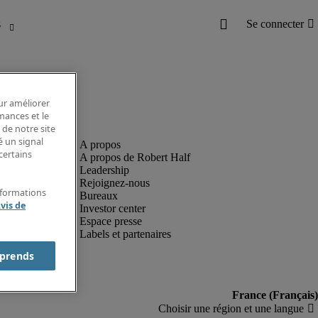
our améliorer
rmances et le
 de notre site
é un signal
certains
A propos de Robert Half
Leadership
Rejoignez-nous
nformations
Bureaux
vis de
Investor center
Espace presse
Labels et partenaires
prends