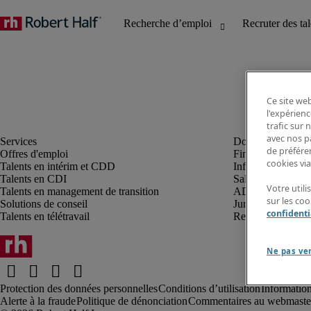
Ce site web
l'expérienc
trafic sur
avec nos p
de préféren
Offres d'emploi
Finance et compta
cookies via
Talents en intérim et CDD
Informatique et I
Talents en CDI
Sales et marketin
Votre util
Talents en management de transition
ADV, supply et p
sur les co
Solutions de conseil
Juridique et fiscal
confidenti
Talents en télétravail
Ressources humai
Ne pas ve
Protection des données personnelles
Conditions d’utilisation
Information
Alerte à la fraude
Politique de dénonciation
Commentaires au webmaste