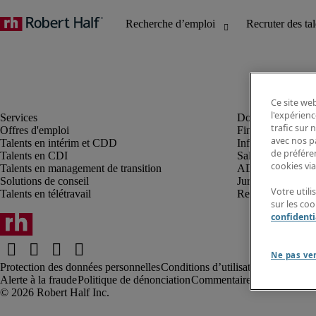
Ce site web
l'expérienc
trafic sur
Offres d'emploi
Finance et compta
avec nos p
Talents en intérim et CDD
Informatique et I
de préféren
Talents en CDI
Sales et marketin
cookies via
Talents en management de transition
ADV, supply et p
Solutions de conseil
Juridique et fiscal
Votre util
Talents en télétravail
Ressources humai
sur les co
confidenti
Ne pas ve
Protection des données personnelles
Conditions d’utilisation
Information
Alerte à la fraude
Politique de dénonciation
Commentaires au webmaste