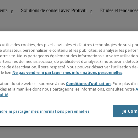
 utilise des cookies, des pixels invisibles et d'autres technologies de suivi p
e utilisateur, personnaliser le contenu et les publicités, et analyser les perfo
 notre site. Nous partageons également des informations sur votre utilisation
bilité
Etudes et tendances
artenaires de médias sociaux, de publicité et d'analyse. Si nous avons détect
T
Fiches métiers
ce de désactivation, il sera respecté. Vous pouvez désactiver l'utilisation de 
g
Guide des salaires
 le lien
Ne pas vendre ni partager mes informations personnelles
.
erformance client
Informations intérimaires
Centre d'information
isation du site web est soumise à nos
Conditions d'utilisation
. Pour plus d'i
nes et paie
S'abonner à la newsletter
okies et la manière dont nous partageons les informations, consultez notre
A
Créer une alerte emploi
alité
.
Je Com
ndre ni partager mes informations personnelles
s sur la société
Cookies
r