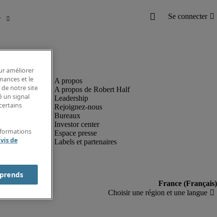
our améliorer
rmances et le
 de notre site
A propos de Robert Half
é un signal
Leadership
certains
Rejoignez-nous
Bureaux
Investor center
nformations
Espace presse
vis de
Labels et partenaires
prends