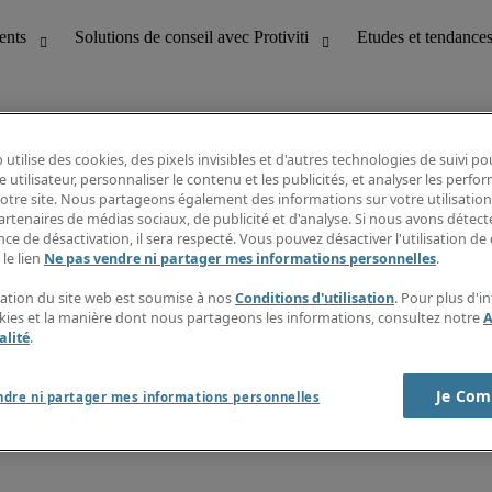
 utilise des cookies, des pixels invisibles et d'autres technologies de suivi p
e utilisateur, personnaliser le contenu et les publicités, et analyser les perfo
 notre site. Nous partageons également des informations sur votre utilisation
bilité
Etudes et tendances
artenaires de médias sociaux, de publicité et d'analyse. Si nous avons détect
T
Fiches métiers
ce de désactivation, il sera respecté. Vous pouvez désactiver l'utilisation de 
g
Guide des salaires
 le lien
Ne pas vendre ni partager mes informations personnelles
.
erformance client
Informations intérimaires
Centre d'information
isation du site web est soumise à nos
Conditions d'utilisation
. Pour plus d'i
nes et paie
S'abonner à la newsletter
okies et la manière dont nous partageons les informations, consultez notre
A
Créer une alerte emploi
alité
.
Je Com
ndre ni partager mes informations personnelles
s sur la société
Cookies
r