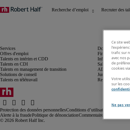
Ce site web
l'expérienc
trafic sur
Offres d'emploi
Finance et compta
avec nos p
Talents en intérim et CDD
Informatique et I
de préféren
Talents en CDI
Sales et marketin
cookies via
Talents en management de transition
ADV, supply et p
Solutions de conseil
Juridique et fiscal
Votre util
Talents en télétravail
Ressources humai
sur les co
confidenti
Ne pas ve
Protection des données personnelles
Conditions d’utilisation
Information
Alerte à la fraude
Politique de dénonciation
Commentaires au webmaste