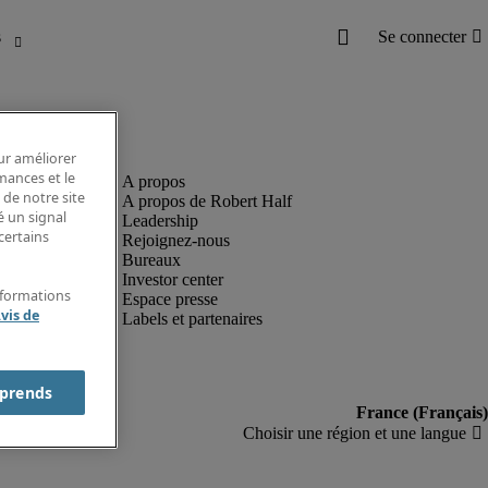
our améliorer
rmances et le
 de notre site
A propos de Robert Half
é un signal
Leadership
certains
Rejoignez-nous
Bureaux
Investor center
nformations
Espace presse
vis de
Labels et partenaires
prends