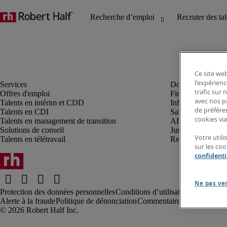
Ce site web
l'expérienc
trafic sur
Offres d'emploi
Finance et compta
avec nos p
Talents en intérim et CDD
Informatique et I
de préféren
Talents en CDI
Sales et marketin
cookies via
Talents en management de transition
ADV, supply et p
Solutions de conseil
Juridique et fiscal
Votre util
Talents en télétravail
Ressources humai
sur les co
confidenti
Ne pas ve
Protection des données personnelles
Conditions d’utilisation
Information
Alerte à la fraude
Politique de dénonciation
Commentaires au webmaste