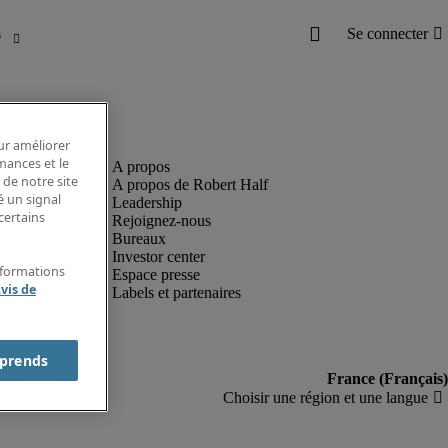
our améliorer
rmances et le
 de notre site
A propos de Robert Half
é un signal
Leadership
certains
Rejoignez-nous
Bureaux
Investor center
nformations
Espace presse
vis de
Labels et partenaires
prends