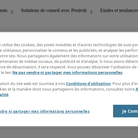
 utilise des cookies, des pixels invisibles et d'autres technologies de suivi p
e utilisateur, personnaliser le contenu et les publicités, et analyser les perfo
 notre site. Nous partageons également des informations sur votre utilisation
bilité
Etudes et tendances
artenaires de médias sociaux, de publicité et d'analyse. Si nous avons détect
T
Fiches métiers
ce de désactivation, il sera respecté. Vous pouvez désactiver l'utilisation de 
g
Guide des salaires
 le lien
Ne pas vendre ni partager mes informations personnelles
.
erformance client
Informations intérimaires
Centre d'information
isation du site web est soumise à nos
Conditions d'utilisation
. Pour plus d'i
nes et paie
S'abonner à la newsletter
okies et la manière dont nous partageons les informations, consultez notre
A
Créer une alerte emploi
alité
.
Je Com
ndre ni partager mes informations personnelles
s sur la société
Cookies
r