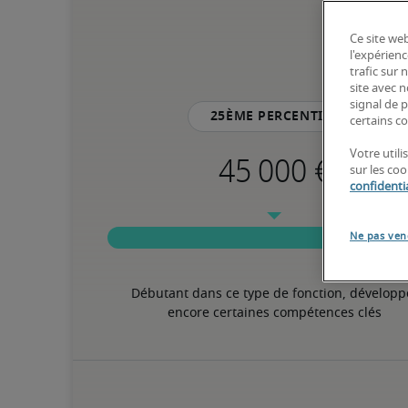
Ce site web
l'expérienc
trafic sur
site avec 
signal de p
25ème percentile
certains co
Votre util
sur les co
confidentia
Ne pas ven
Débutant dans ce type de fonction, développe
encore certaines compétences clés