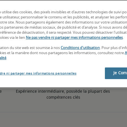
 utilise des cookies, des pixels invisibles et d'autres technologies de suivi p
10% inférieur à la moyenne nationale
e utilisateur, personnaliser le contenu et les publicités, et analyser les perfo
 notre site. Nous partageons également des informations sur votre utilisatio
nos partenaires de médias sociaux, de publicité et d'analyse. Si nous avons d
référence de désactivation, il sera respecté. Vous pouvez désactiver l'utilisa
50ème percentile
okies via le lien
Ne pas vendre ni partager mes informations personnelles
.
isation du site web est soumise à nos
Conditions d'utilisation
. Pour plus d'in
okies et la manière dont nous partageons les informations, consultez notre
A
lité
.
Je Co
dre ni partager mes informations personnelles
 
Expérience intermédiaire, possède la plupart des 
compétences clés