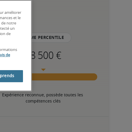
our améliorer
rmances et le
n de notre
étecté un
tion de
75ème percentile
formations
vis de
mprends
Expérience reconnue, possède toutes les 
compétences clés