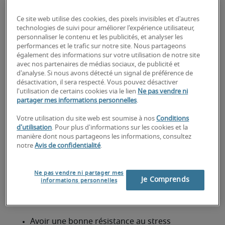
executive ?
Ce site web utilise des cookies, des pixels invisibles et d'autres
Parfaite connaissance des techniques de vente
technologies de suivi pour améliorer l'expérience utilisateur,
personnaliser le contenu et les publicités, et analyser les
Solides connaissances des techniques de 
performances et le trafic sur notre site. Nous partageons
également des informations sur votre utilisation de notre site
négociation
avec nos partenaires de médias sociaux, de publicité et
d'analyse. Si nous avons détecté un signal de préférence de
Maîtrise d’un logiciel de gestion de base de 
désactivation, il sera respecté. Vous pouvez désactiver
données
l'utilisation de certains cookies via le lien
Ne pas vendre ni
partager mes informations personnelles
.
Excellente capacité à manager
Votre utilisation du site web est soumise à nos
Conditions
d'utilisation
. Pour plus d'informations sur les cookies et la
Excellente capacité d’écoute
manière dont nous partageons les informations, consultez
notre
Avis de confidentialité
.
Bonne capacité de communication
Bonne connaissance du secteur et de ses 
Ne pas vendre ni partager mes
Je Comprends
produits
informations personnelles
La maîtrise de l’anglais peut être exigée
Avoir une bonne résistance au stress