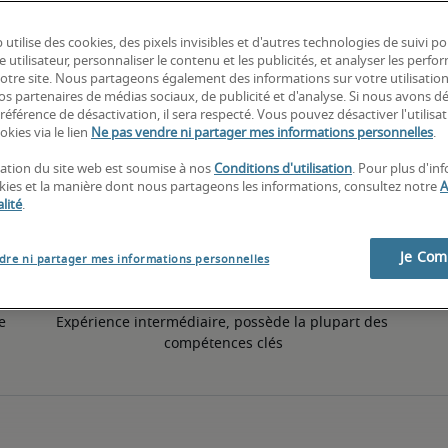
 utilise des cookies, des pixels invisibles et d'autres technologies de suivi p
10% inférieur à la moyenne nationale
e utilisateur, personnaliser le contenu et les publicités, et analyser les perfo
 notre site. Nous partageons également des informations sur votre utilisatio
nos partenaires de médias sociaux, de publicité et d'analyse. Si nous avons d
référence de désactivation, il sera respecté. Vous pouvez désactiver l'utilisa
50ème percentile
okies via le lien
Ne pas vendre ni partager mes informations personnelles
.
isation du site web est soumise à nos
Conditions d'utilisation
. Pour plus d'in
okies et la manière dont nous partageons les informations, consultez notre
A
lité
.
Je Co
dre ni partager mes informations personnelles
 
Expérience intermédiaire, possède la plupart des 
compétences clés