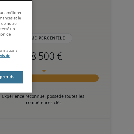
our améliorer
rmances et le
n de notre
étecté un
tion de
75ème percentile
formations
vis de
mprends
Expérience reconnue, possède toutes les 
compétences clés