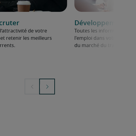
cruter
Développement de 
attractivité de votre
Toutes les informations su
 et retenir les meilleurs
l'emploi dans votre secteur,
rrents.
du marché du travail.