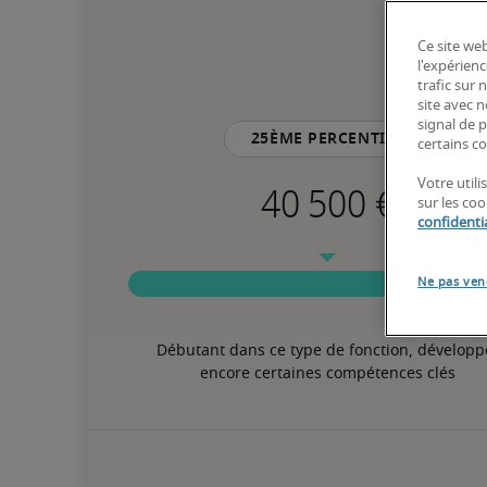
Ce site web
l'expérienc
trafic sur
site avec 
signal de p
25ème percentile
certains co
Votre util
sur les co
confidentia
Ne pas ven
Débutant dans ce type de fonction, développe
encore certaines compétences clés