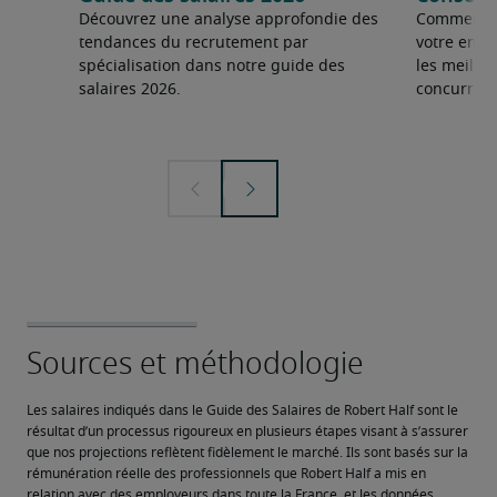
Découvrez une analyse approfondie des
Comment fai
tendances du recrutement par
votre entre
spécialisation dans notre guide des
les meilleu
salaires 2026.
concurrent
Les salaires indiqués dans le Guide des Salaires de Robert Half sont le 
résultat d’un processus rigoureux en plusieurs étapes visant à s’assurer 
que nos projections reflètent fidèlement le marché. Ils sont basés sur la 
rémunération réelle des professionnels que Robert Half a mis en 
relation avec des employeurs dans toute la France, et les données 