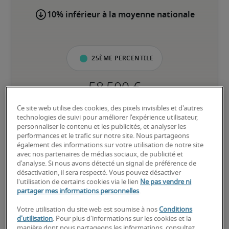
10% inférieur à la moyenne nationale
25ème percentile
Ce site web utilise des cookies, des pixels invisibles et d'autres
Débutant dans ce type de fonction, développe encore certaines 
technologies de suivi pour améliorer l'expérience utilisateur,
compétences clés
personnaliser le contenu et les publicités, et analyser les
performances et le trafic sur notre site. Nous partageons
également des informations sur votre utilisation de notre site
50ème percentile
avec nos partenaires de médias sociaux, de publicité et
d'analyse. Si nous avons détecté un signal de préférence de
désactivation, il sera respecté. Vous pouvez désactiver
l'utilisation de certains cookies via le lien
Ne pas vendre ni
partager mes informations personnelles
.
Expérience intermédiaire, possède la plupart des compétences 
clés
Votre utilisation du site web est soumise à nos
Conditions
d'utilisation
. Pour plus d'informations sur les cookies et la
manière dont nous partageons les informations, consultez