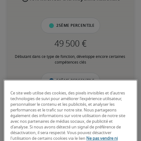
25ème percentile
Débutant dans ce type de fonction, développe encore certaines 
compétences clés
50ème percentile
Ce site web utilise des cookies, des pixels invisibles et d'autres
technologies de suivi pour améliorer l'expérience utilisateur,
personnaliser le contenu et les publicités, et analyser les
performances et le trafic sur notre site. Nous partageons
Expérience intermédiaire, possède la plupart des compétences 
également des informations sur votre utilisation de notre site
clés
avec nos partenaires de médias sociaux, de publicité et
d'analyse. Si nous avons détecté un signal de préférence de
désactivation, il sera respecté. Vous pouvez désactiver
75ème percentile
l'utilisation de certains cookies via le lien
Ne pas vendre ni