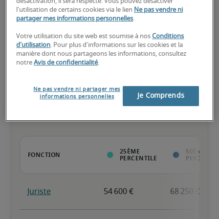
désactivation, il sera respecté. Vous pouvez désactiver
l'utilisation de certains cookies via le lien
Ne pas vendre ni
partager mes informations personnelles
.
Expérience reconnue, possède toutes les compétences clés
Votre utilisation du site web est soumise à nos
Conditions
d'utilisation
. Pour plus d'informations sur les cookies et la
manière dont nous partageons les informations, consultez
notre
Avis de confidentialité
.
Salaires estimés pour des
Ne pas vendre ni partager mes
Je Comprends
informations personnelles
postes similaires