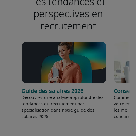
Les tendances et
perspectives en
recrutement
Guide des salaires 2026
Conseils
Découvrez une analyse approfondie des
Comment fai
tendances du recrutement par
votre entre
spécialisation dans notre guide des
les meilleu
salaires 2026.
concurrent