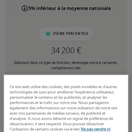
5% inférieur à la moyenne nationale
25ème percentile
Débutant dans ce type de fonction, développe encore certaines 
compétences clés
50ème percentile
Ce site web utilise des cookies, des pixels invisibles et d'autres
technologies de suivi pour améliorer l'expérience utilisateur,
personnaliser le contenu et les publicités, et analyser les
performances et le trafic sur notre site. Nous partageons
également des informations sur votre utilisation de notre site
avec nos partenaires de médias sociaux, de publicité et
Expérience intermédiaire, possède la plupart des compétences 
d'analyse. Si nous avons détecté un signal de préférence de
clés
désactivation, il sera respecté. Vous pouvez désactiver
l'utilisation de certains cookies via le lien
Ne pas vendre ni