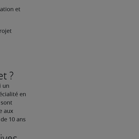
tion et 
rojet
et ?
 un 
cialité en 
sont 
e aux 
de 10 ans 
ives