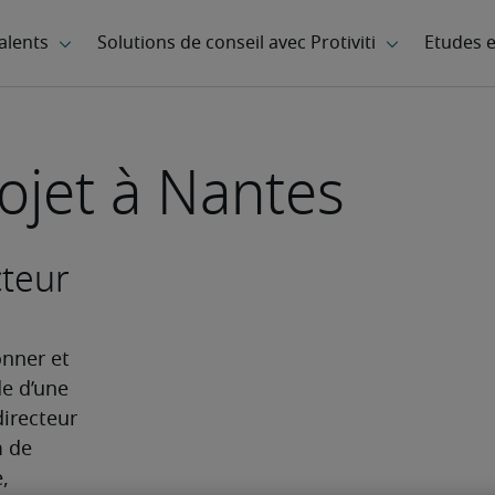
ojet à Nantes
cteur
nner et 
de d’une 
irecteur 
 de 
 