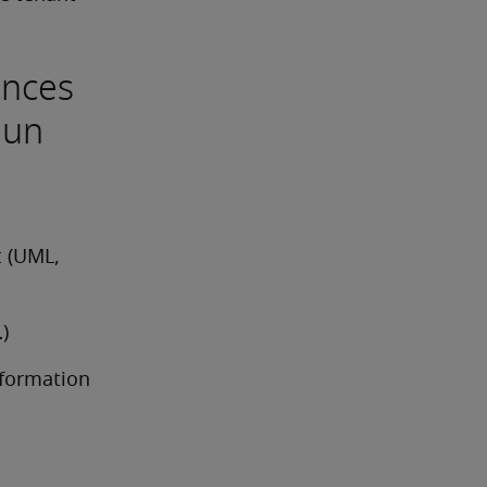
ences
 un
 (UML, 
)
formation