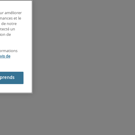
our améliorer
rmances et le
n de notre
étecté un
tion de
formations
vis de
mprends