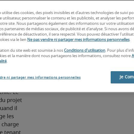
e de 
 utilise des cookies, des pixels invisibles et d'autres technologies de suivi p
 d’un
e utilisateur, personnaliser le contenu et les publicités, et analyser les perfo
 notre site. Nous partageons également des informations sur votre utilisatio
nos partenaires de médias sociaux, de publicité et d'analyse. Si nous avons d
référence de désactivation, il sera respecté. Vous pouvez désactiver l'utilisa
okies via le lien
Ne pas vendre ni partager mes informations personnelles
.
iées, 
isation du site web est soumise à nos
Conditions d'utilisation
. Pour plus d'in
ine de 
okies et la manière dont nous partageons les informations, consultez notre
A
efeuille 
lité
.
rges, 
le budget.
Je Co
dre ni partager mes informations personnelles
e le 
hie. Le 
u projet 
uand il 
e les 
 charge 
e tenant 