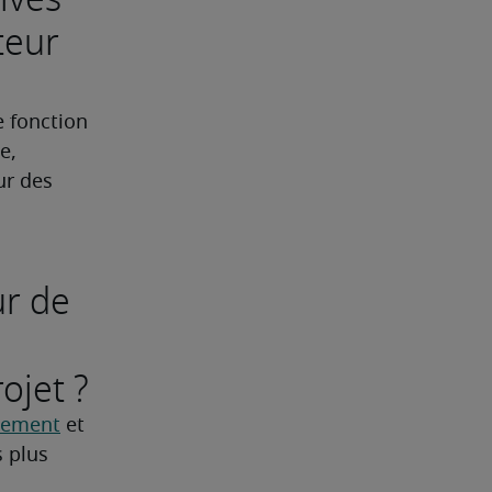
teur
 fonction 
, 
r des 
ur de
ojet ?
utement
 et 
 plus 