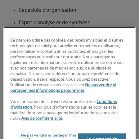
Capacités d’organisation
Esprit d’analyse et de synthèse
Très bonnes connaissances d’outils 
Ce site web utilise des cookies, des pixels invisibles et d'autres
informatiques de gestion (SAP ; ACCESS ; 
technologies de suivi pour améliorer l'expérience utilisateur,
Hyperion HFM…)
personnaliser le contenu et les publicités, et analyser les
performances et le trafic sur notre site. Nous partageons
Capacités de communication
également des informations sur votre utilisation de notre site
avec nos partenaires de médias sociaux, de publicité et
d'analyse. Si nous avons détecté un signal de préférence de
Connaissances en finance et comptabilité
désactivation, il sera respecté. Vous pouvez désactiver
l'utilisation de certains cookies via le lien
Ne pas vendre ni
La maîtrise de l’anglais est fortement appréciée
partager mes informations personnelles
.
Quelles formations pour devenir
Votre utilisation du site web est soumise à nos
Conditions
contrôleur financier ?
d'utilisation
. Pour plus d'informations sur les cookies et la
manière dont nous partageons les informations, consultez
Un contrôleur financier a généralement suivi un 
notre
Avis de confidentialité
.
parcours en école de commerce avec une 
spécialisation en finance ou a effectué un parcours 
Ne pas vendre ni partager mes
universitaire et obtenu un master (bac +5) en 