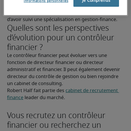
Je Comprends
informations personnelles
contrôle de gestion spécialité finance. Cependant 
d’autres parcours sont envisageables à condition 
d’avoir suivi une spécialisation en gestion-finance.
Quelles sont les perspectives
d’évolution pour un contrôleur
financier ?
Le contrôleur financier peut évoluer vers une 
fonction de directeur financier ou directeur 
administratif et financier. Il peut également devenir 
directeur du contrôle de gestion ou bien rejoindre 
un cabinet de consulting.
Robert Half fait partie des 
cabinet de recrutement 
finance
 leader du marché.
Vous recrutez un contrôleur
financier ou recherchez un