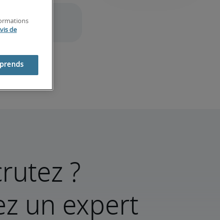
formations
vis de
mprends
rutez ?
ez un expert