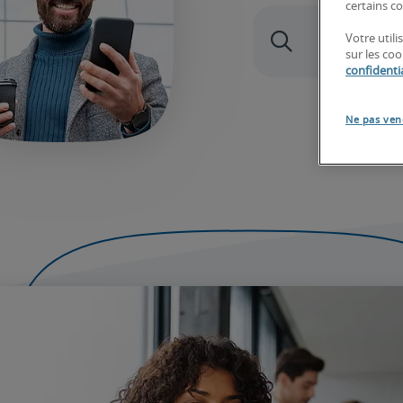
certains co
Votre util
sur les co
confidentia
Ne pas ven