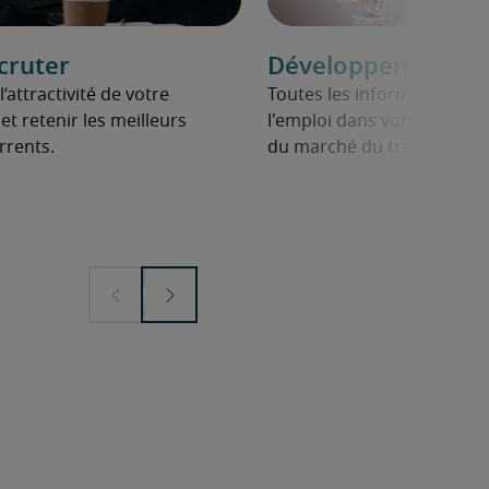
cruter
Développement de 
attractivité de votre
Toutes les informations su
 et retenir les meilleurs
l'emploi dans votre secteur,
rrents.
du marché du travail.