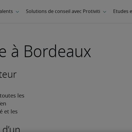
ne à Bordeaux
iteur
toutes les 
en 
 et les 
 d’un