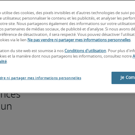
 utilise des cookies, des pixels invisibles et d'autres technologies de suivi p
e utilisateur, personnaliser le contenu et les publicités, et analyser les perfo
s, elles 
 notre site. Nous partageons également des informations sur votre utilisatio
recueille 
nos partenaires de médias sociaux, de publicité et d'analyse. Si nous avons d
référence de désactivation, il sera respecté. Vous pouvez désactiver l'utilisa
par les 
okies via le lien
Ne pas vendre ni partager mes informations personnelles
.
lité, 
isation du site web est soumise à nos
Conditions d'utilisation
. Pour plus d'in
okies et la manière dont nous partageons les informations, consultez notre
A
ction 
lité
.
nalyses 
Je Co
dre ni partager mes informations personnelles
ences
 un