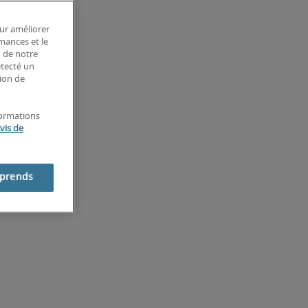
our améliorer
rmances et le
n de notre
étecté un
tion de
formations
vis de
mprends