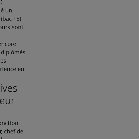
?
é un 
(bac +5) 
urs sont 
encore 
 diplômés 
es 
rience en 
ives
teur
onction 
, chef de 