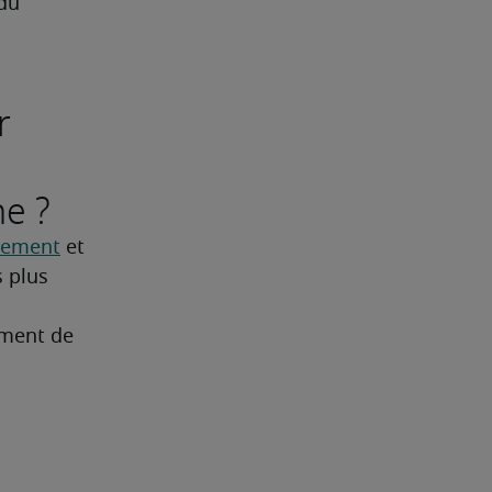
du 
r
ne ?
utement
 et 
 plus 
Robert Half peut vous aider pour le recrutement de 