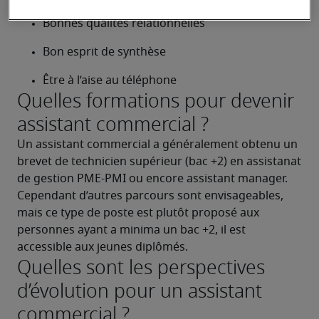
Bonnes qualités relationnelles
Bon esprit de synthèse
Être à l’aise au téléphone
Quelles formations pour devenir
assistant commercial ?
Un assistant commercial a généralement obtenu un 
brevet de technicien supérieur (bac +2) en assistanat 
de gestion PME-PMI ou encore assistant manager. 
Cependant d’autres parcours sont envisageables, 
mais ce type de poste est plutôt proposé aux 
personnes ayant a minima un bac +2, il est 
accessible aux jeunes diplômés.
Quelles sont les perspectives
d’évolution pour un assistant
commercial ?