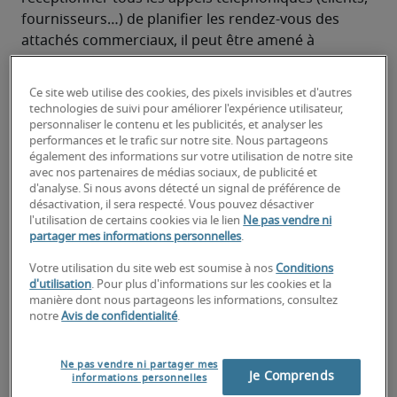
fournisseurs…) de planifier les rendez-vous des 
attachés commerciaux, il peut être amené à 
participer à des réunions commerciales et à rédiger 
des offres.
Ce site web utilise des cookies, des pixels invisibles et d'autres
technologies de suivi pour améliorer l'expérience utilisateur,
Quelles sont les compétences et
personnaliser le contenu et les publicités, et analyser les
qualités requises pour un
performances et le trafic sur notre site. Nous partageons
également des informations sur votre utilisation de notre site
assistant commercial ?
avec nos partenaires de médias sociaux, de publicité et
d'analyse. Si nous avons détecté un signal de préférence de
Maîtrise des outils informatiques (messagerie, 
désactivation, il sera respecté. Vous pouvez désactiver
l'utilisation de certains cookies via le lien
Ne pas vendre ni
word, excel…)
partager mes informations personnelles
.
La maîtrise de l’anglais est indispensable
Votre utilisation du site web est soumise à nos
Conditions
d'utilisation
. Pour plus d'informations sur les cookies et la
Avoir un goût pour les chiffres et les 
manière dont nous partageons les informations, consultez
notre
Avis de confidentialité
.
statistiques
Savoir construire un argumentaire de vente
Ne pas vendre ni partager mes
Je Comprends
informations personnelles
Connaitre les techniques de secrétariat