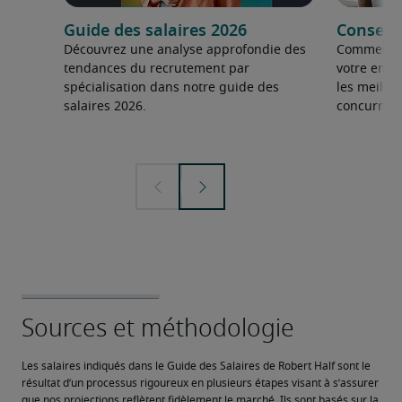
Guide des salaires 2026
Conseils
Découvrez une analyse approfondie des
Comment fai
tendances du recrutement par
votre entre
spécialisation dans notre guide des
les meilleu
salaires 2026.
concurrent
Les salaires indiqués dans le Guide des Salaires de Robert Half sont le 
résultat d’un processus rigoureux en plusieurs étapes visant à s’assurer 
que nos projections reflètent fidèlement le marché. Ils sont basés sur la 