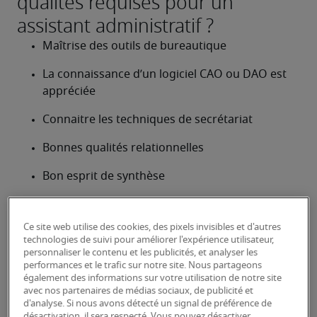
qualités requises pour un
assistant administratif ?
Maîtrise des outils de bureautique
La connaissance d’un logiciel CAO ou DAO est 
appréciée
Connaitre les techniques de secrétariat
Bonnes qualités relationnelles
Bon esprit de synthèse
Être à l’aise au téléphone
Ce site web utilise des cookies, des pixels invisibles et d'autres
Être polyvalent
technologies de suivi pour améliorer l'expérience utilisateur,
Quelles formations pour devenir
personnaliser le contenu et les publicités, et analyser les
performances et le trafic sur notre site. Nous partageons
assistant administratif ?
également des informations sur votre utilisation de notre site
avec nos partenaires de médias sociaux, de publicité et
Un assistant administratif a généralement obtenu 
d'analyse. Si nous avons détecté un signal de préférence de
un brevet de technicien supérieur en gestion 
désactivation, il sera respecté. Vous pouvez désactiver