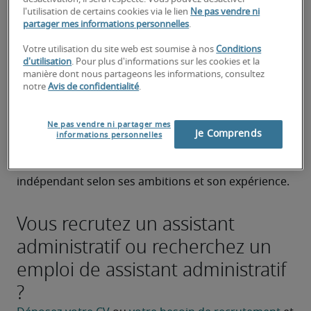
l'utilisation de certains cookies via le lien
Ne pas vendre ni
d’entreprise (bac +2). Cependant d’autres parcours 
partager mes informations personnelles
.
sont envisageables à condition d’avoir une 
expérience professionnelle.
Votre utilisation du site web est soumise à nos
Conditions
Quelles sont les perspectives
d'utilisation
. Pour plus d'informations sur les cookies et la
manière dont nous partageons les informations, consultez
d’évolution pour un assistant
notre
Avis de confidentialité
.
administratif ?
Ne pas vendre ni partager mes
L’assistant administratif peut évoluer vers une 
Je Comprends
informations personnelles
fonction d’assistant de direction, assistant 
commercial ou encore devenir secrétaire 
indépendant selon ses ambitions et son expérience.
Vous recrutez un assistant
administratif ou recherchez un
emploi de assistant administratif
?