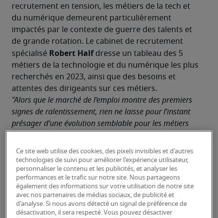
recrutement en tension, les métiers de la tech et 
du numérique demeurent particulièrement 
impactés par le contexte de guerre des talents et 
de grande rotation. Le cabinet de recrutement 
Robert Half
spécialisé 
 dresse un tableau des 5 
métiers de la technologie et du numérique les plus 
recherchés en 2023, ainsi que des besoins et 
attentes des dirigeants sur ces métiers.
"Alors que le marché de l’emploi montre des premiers 
signes de ralentissement, rien ne laisse pour l’instant 
présager d’une évolution semblable pour les métiers 
de l’IT et du numérique. Nous avons chaque jour des 
exemples de candidats qui font face à 3 à 5 offres 
Ce site web utilise des cookies, des pixels invisibles et d'autres
simultanément et refusent des propositions qui ne 
technologies de suivi pour améliorer l'expérience utilisateur,
personnaliser le contenu et les publicités, et analyser les
correspondent pas à leurs attentes. Les entreprises 
performances et le trafic sur notre site. Nous partageons
n’ont pas d’autre choix que de faire preuve de flexibilité 
également des informations sur votre utilisation de notre site
sur les profils, les rémunérations et les avantages 
avec nos partenaires de médias sociaux, de publicité et
d'analyse. Si nous avons détecté un signal de préférence de
proposés si elles veulent voir aboutir leurs 
désactivation, il sera respecté. Vous pouvez désactiver
recrutements. Les possibilités d’évolution représentent 