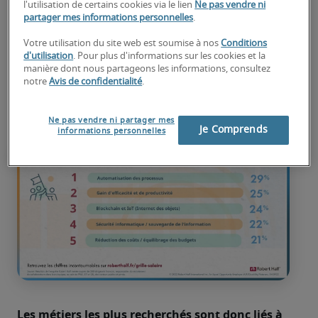
l'utilisation de certains cookies via le lien
Ne pas vendre ni
aussi un argument fort dans la phase de recrutement"
, 
partager mes informations personnelles
.
explique 
Quentin de Beaufort, directeur chez 
Votre utilisation du site web est soumise à nos
Conditions
Robert Half
d'utilisation
. Pour plus d'informations sur les cookies et la
Les DSI sont confrontés à de forts enjeux 
manière dont nous partageons les informations, consultez
notre
Avis de confidentialité
.
stratégiques qui se répercutent sur leurs besoins 
en recrutement. D’après le Guide des salaires 
2023, les 5 priorités des DSI sont :
Ne pas vendre ni partager mes
Je Comprends
informations personnelles
Les métiers les plus recherchés sont donc liés à 