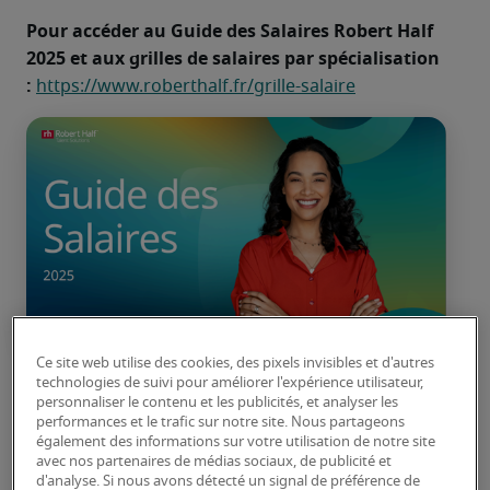
Pour accéder au Guide des Salaires Robert Half 
2025 et aux grilles de salaires par spécialisation 
: 
https://www.roberthalf.fr/grille-salaire
Ce site web utilise des cookies, des pixels invisibles et d'autres
technologies de suivi pour améliorer l'expérience utilisateur,
Paris, le 22 octobre 2024
personnaliser le contenu et les publicités, et analyser les
 – A l’occasion de la 
performances et le trafic sur notre site. Nous partageons
parution, ce mois-ci, de son Guide des Salaires 
également des informations sur votre utilisation de notre site
2025, Robert Half revient sur les évolutions 
avec nos partenaires de médias sociaux, de publicité et
d'analyse. Si nous avons détecté un signal de préférence de
constatées dans les métiers de la finance et 