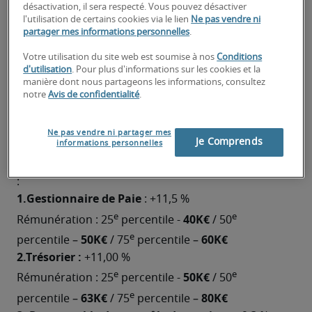
désactivation, il sera respecté. Vous pouvez désactiver
comptabilité et les attentes des salariés dans cette 
l'utilisation de certains cookies via le lien
Ne pas vendre ni
spécialisation.
partager mes informations personnelles
.
Après plusieurs années de croissance soutenue, 
Votre utilisation du site web est soumise à nos
Conditions
ces fonctions connaissent un ralentissement en 
d'utilisation
. Pour plus d'informations sur les cookies et la
+0,7 %
2024, avec une évolution de 
, contre +5,2 % 
manière dont nous partageons les informations, consultez
notre
Avis de confidentialité
.
en 2023, dans un contexte de fléchissement de 
l’inflation.
Cependant, certains profils en pénurie 
Ne pas vendre ni partager mes
Je Comprends
informations personnelles
connaissent encore des augmentations notables, 
avec des progressions à tous niveaux de séniorité 
:
1.Gestionnaire de Paie
 : +11,5 %

e
e
40K€ 
Rémunération : 25
 percentile - 
/ 50
e
50K€ 
60K€
percentile – 
/ 75
 percentile – 
2.Trésorier :
 +11,00 %

e
e
50K€ 
Rémunération : 25
 percentile - 
/ 50
e
63K€ 
80K€
percentile – 
/ 75
 percentile – 