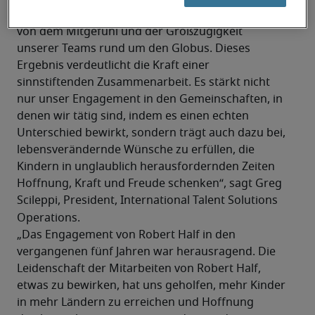
unserer Partnerschaft. Wir sind zutiefst inspiriert 
von dem Mitgefühl und der Großzügigkeit 
unserer Teams rund um den Globus. Dieses 
Ergebnis verdeutlicht die Kraft einer 
sinnstiftenden Zusammenarbeit. Es stärkt nicht 
nur unser Engagement in den Gemeinschaften, in 
denen wir tätig sind, indem es einen echten 
Unterschied bewirkt, sondern trägt auch dazu bei, 
lebensverändernde Wünsche zu erfüllen, die 
Kindern in unglaublich herausfordernden Zeiten 
Hoffnung, Kraft und Freude schenken“, sagt Greg 
Scileppi, President, International Talent Solutions 
Operations.
„Das Engagement von Robert Half in den 
vergangenen fünf Jahren war herausragend. Die 
Leidenschaft der Mitarbeiten von Robert Half, 
etwas zu bewirken, hat uns geholfen, mehr Kinder 
in mehr Ländern zu erreichen und Hoffnung 