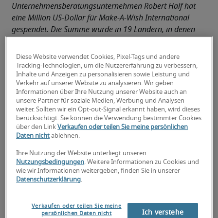
Unternehmensberatungsunternehmen Robert Half hat 
eine Million US-Dollar für Make-A-Wish International 
gespendet. Die Summe wurde in 19 Ländern, in denen 
das Unternehmen tätig ist, unter Mitarbeitern 
eingesammelt. Die Spende kommt Kindern mit 
Diese Website verwendet Cookies, Pixel-Tags und andere
schweren Erkrankungen weltweit zugute, um ihnen 
Tracking-Technologien, um die Nutzererfahrung zu verbessern,
Inhalte und Anzeigen zu personalisieren sowie Leistung und
Herzenswünsche zu erfüllen.
Verkehr auf unserer Website zu analysieren. Wir geben
Robert Half ist seit fünf Jahren Partner von Make-
Informationen über Ihre Nutzung unserer Website auch an
A-Wish International. Die Mitarbeitenden können 
unsere Partner für soziale Medien, Werbung und Analysen
weiter. Sollten wir ein Opt-out-Signal erkannt haben, wird dieses
durch die Initiative weltweit Fundraising-
berücksichtigt. Sie können die Verwendung bestimmter Cookies
Aktivitäten gestaltet, etwa durch die die jährliche 
über den Link
Verkaufen oder teilen Sie meine persönlichen
Round the World Challenge und die Global Activity 
Daten nicht
ablehnen.
Challenge, aber auch durch lokale Aktionen wie 
Ihre Nutzung der Website unterliegt unseren
Kuchenverkäufe, ehrenamtliches Engagement, 
Nutzungsbedingungen
. Weitere Informationen zu Cookies und
Veranstaltungen wie Spendenläufe und viele 
wie wir Informationen weitergeben, finden Sie in unserer
Datenschutzerklärung
.
weitere Spendenprogramme.
„Die Marke von einer Million US-Dollar an 
Spenden für Make-A-Wish International zu 
Verkaufen oder teilen Sie meine
Ich verstehe
persönlichen Daten nicht
erreichen, ist ein wunderbarer Meilenstein in 