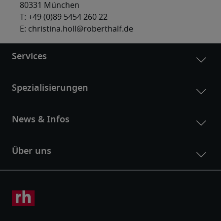
80331 München
T: +49 (0)89 5454 260 22
E: christina.holl@roberthalf.de