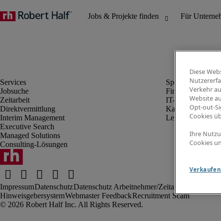
Diese Webs
Nutzererfa
Verkehr au
Jobsuche
Finanz- & Rechn
Website au
Zeitarbeit
IT-Bereich
Opt-out-Si
Direktvermittlung
Kaufmännischer 
Cookies ü
Interim Management
Legal
Executive Search
Ihre Nutzu
Managed Solutions
Cookies un
Consulting-Lösungen
Verkaufen 
Impressum
Datenschutz
Datenschutz Arbeitnehmer/Zeitarbeitskräfte
Nut
Hinweisgebersystem
Webmaster Feedback
Recruitment Scam