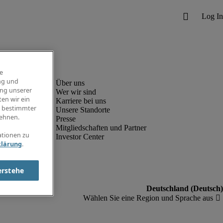
e
ng und
ung unserer
Wer wir sind
en wir ein
Karriere bei uns
g bestimmter
Unsere Standorte
ehnen.
Presse
Mitgliedschaften und Partner
ationen zu
Investor Center
klärung
.
erstehe