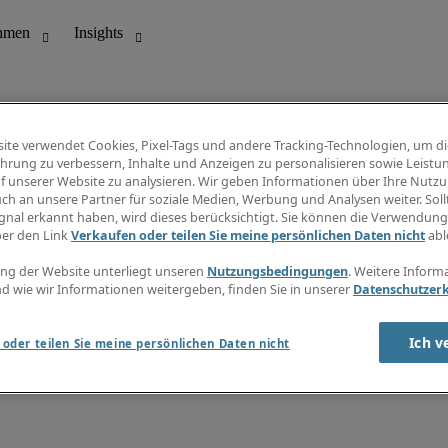
ite verwendet Cookies, Pixel-Tags und andere Tracking-Technologien, um di
hrung zu verbessern, Inhalte und Anzeigen zu personalisieren sowie Leistu
f unserer Website zu analysieren. Wir geben Informationen über Ihre Nutz
ungswesen
Info Center
ch an unsere Partner für soziale Medien, Werbung und Analysen weiter. Sollt
Jobübersicht
gnal erkannt haben, wird dieses berücksichtigt. Sie können die Verwendun
Bereich
Gehaltsübersicht
ber den Link
Verkaufen oder teilen Sie meine persönlichen Daten nicht
abl
E-Learning
Newsletter
ng der Website unterliegt unseren
Nutzungsbedingungen
. Weitere Inform
d wie wir Informationen weitergeben, finden Sie in unserer
Datenschutzer
Ich v
oder teilen Sie meine persönlichen Daten nicht
zungsbedingungen
Cookies