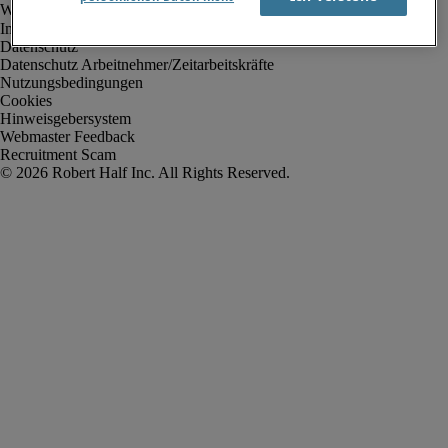
Impressum
Datenschutz
Datenschutz Arbeitnehmer/Zeitarbeitskräfte
Nutzungsbedingungen
Cookies
Hinweisgebersystem
Webmaster Feedback
Recruitment Scam