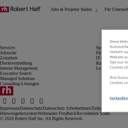
Diese Webs
Nutzererfa
Verkehr au
Jobsuche
Finanz- & Rechn
Website au
Zeitarbeit
IT-Bereich
Opt-out-Si
Direktvermittlung
Kaufmännischer 
Cookies ü
Interim Management
Legal
Executive Search
Ihre Nutzu
Managed Solutions
Cookies un
Consulting-Lösungen
Verkaufen 
Impressum
Datenschutz
Datenschutz Arbeitnehmer/Zeitarbeitskräfte
Nut
Hinweisgebersystem
Webmaster Feedback
Recruitment Scam