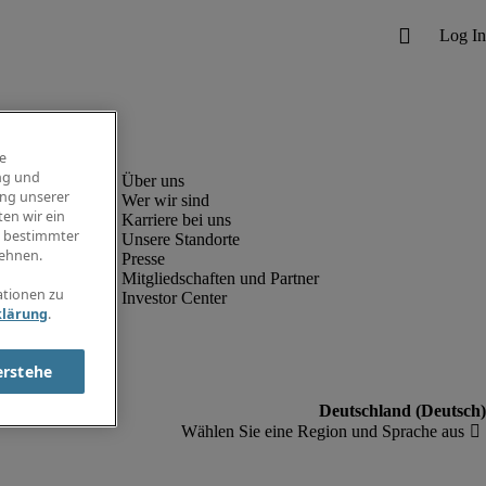
e
ng und
ung unserer
Wer wir sind
en wir ein
Karriere bei uns
g bestimmter
Unsere Standorte
ehnen.
Presse
Mitgliedschaften und Partner
ationen zu
Investor Center
klärung
.
erstehe