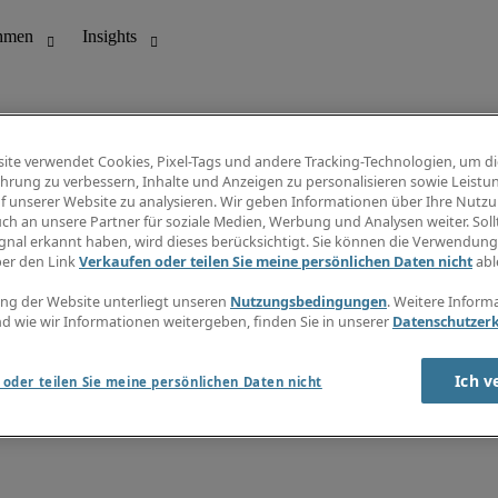
ite verwendet Cookies, Pixel-Tags und andere Tracking-Technologien, um di
hrung zu verbessern, Inhalte und Anzeigen zu personalisieren sowie Leistu
f unserer Website zu analysieren. Wir geben Informationen über Ihre Nutz
ungswesen
Info Center
ch an unsere Partner für soziale Medien, Werbung und Analysen weiter. Sollt
Jobübersicht
gnal erkannt haben, wird dieses berücksichtigt. Sie können die Verwendun
Bereich
Gehaltsübersicht
ber den Link
Verkaufen oder teilen Sie meine persönlichen Daten nicht
abl
E-Learning
Newsletter
ng der Website unterliegt unseren
Nutzungsbedingungen
. Weitere Inform
d wie wir Informationen weitergeben, finden Sie in unserer
Datenschutzer
Ich v
oder teilen Sie meine persönlichen Daten nicht
zungsbedingungen
Cookies