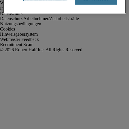
Impressum
Datenschutz
Datenschutz Arbeitnehmer/Zeitarbeitskräfte
Nutzungsbedingungen
Cookies
Hinweisgebersystem
Webmaster Feedback
Recruitment Scam