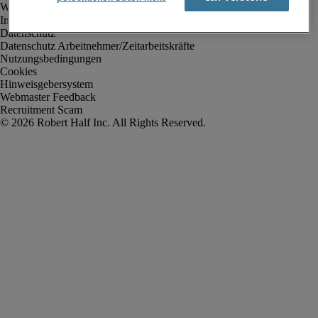
Impressum
Datenschutz
Datenschutz Arbeitnehmer/Zeitarbeitskräfte
Nutzungsbedingungen
Cookies
Hinweisgebersystem
Webmaster Feedback
Recruitment Scam