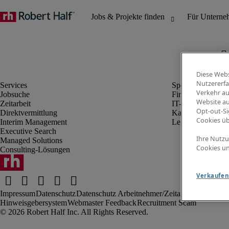
Diese Webs
Nutzererfa
Verkehr au
Jobsuche
Finanz- & Rechn
Website au
Zeitarbeit
IT-Bereich
Opt-out-Si
Direktvermittlung
Kaufmännischer 
Cookies ü
Interim Management
Legal
Executive Search
Ihre Nutzu
Managed Solutions
Cookies un
Consulting-Lösungen
Verkaufen 
Impressum
Datenschutz
Datenschutz Arbeitnehmer/Zeitarbeitskräfte
Nut
Hinweisgebersystem
Webmaster Feedback
Recruitment Scam