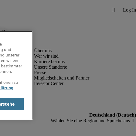
e
ng und
ung unserer
Wer wir sind
en wir ein
Karriere bei uns
g bestimmter
Unsere Standorte
ehnen.
Presse
Mitgliedschaften und Partner
ationen zu
Investor Center
klärung
.
erstehe