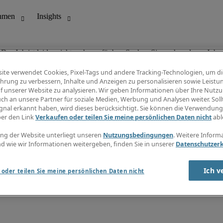
Der Job ist leider nicht mehr verfügbar. Suchen Sie nach anderen Jobs.
ite verwendet Cookies, Pixel-Tags und andere Tracking-Technologien, um di
hrung zu verbessern, Inhalte und Anzeigen zu personalisieren sowie Leistu
f unserer Website zu analysieren. Wir geben Informationen über Ihre Nutz
ungswesen
Info Center
ch an unsere Partner für soziale Medien, Werbung und Analysen weiter. Sollt
Jobübersicht
gnal erkannt haben, wird dieses berücksichtigt. Sie können die Verwendun
Bereich
Gehaltsübersicht
ber den Link
Verkaufen oder teilen Sie meine persönlichen Daten nicht
abl
E-Learning
Newsletter
ng der Website unterliegt unseren
Nutzungsbedingungen
. Weitere Inform
d wie wir Informationen weitergeben, finden Sie in unserer
Datenschutzer
Ich v
oder teilen Sie meine persönlichen Daten nicht
zungsbedingungen
Cookies