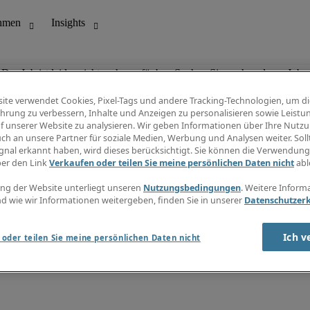
Der Job ist leider nicht mehr verfügbar. Suchen Sie nach anderen Jobs.
ite verwendet Cookies, Pixel-Tags und andere Tracking-Technologien, um di
hrung zu verbessern, Inhalte und Anzeigen zu personalisieren sowie Leistu
f unserer Website zu analysieren. Wir geben Informationen über Ihre Nutz
ungswesen
Info Center
ch an unsere Partner für soziale Medien, Werbung und Analysen weiter. Sollt
Jobübersicht
gnal erkannt haben, wird dieses berücksichtigt. Sie können die Verwendun
Bereich
Gehaltsübersicht
ber den Link
Verkaufen oder teilen Sie meine persönlichen Daten nicht
abl
E-Learning
Newsletter
ng der Website unterliegt unseren
Nutzungsbedingungen
. Weitere Inform
d wie wir Informationen weitergeben, finden Sie in unserer
Datenschutzer
Ich v
oder teilen Sie meine persönlichen Daten nicht
zungsbedingungen
Cookies