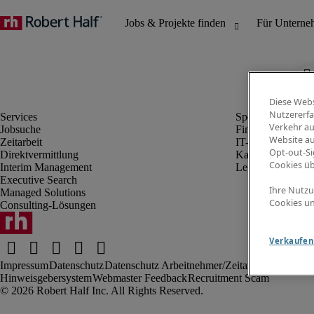
Diese Webs
Nutzererfa
Verkehr au
Jobsuche
Finanz- & Rechn
Website au
Zeitarbeit
IT-Bereich
Opt-out-Si
Direktvermittlung
Kaufmännischer 
Cookies ü
Interim Management
Legal
Executive Search
Ihre Nutzu
Managed Solutions
Cookies un
Consulting-Lösungen
Verkaufen 
Impressum
Datenschutz
Datenschutz Arbeitnehmer/Zeitarbeitskräfte
Nut
Hinweisgebersystem
Webmaster Feedback
Recruitment Scam