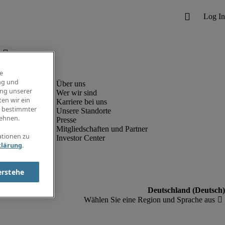
e
ng und
ung unserer
Wer wir sind
en wir ein
Karriere bei uns
g bestimmter
Unsere Standorte
ehnen.
Presse
Mitgliedschaften und Partner
ationen zu
Investor Center
klärung
.
erstehe