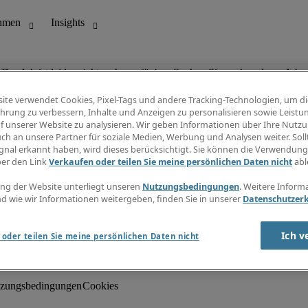
Der Job ist leider nicht mehr verfügbar. Suchen Sie nach anderen Jobs.
ite verwendet Cookies, Pixel-Tags und andere Tracking-Technologien, um di
hrung zu verbessern, Inhalte und Anzeigen zu personalisieren sowie Leistu
f unserer Website zu analysieren. Wir geben Informationen über Ihre Nutz
ch an unsere Partner für soziale Medien, Werbung und Analysen weiter. Sollt
gnal erkannt haben, wird dieses berücksichtigt. Sie können die Verwendun
ungswesen
Info Center
ber den Link
Verkaufen oder teilen Sie meine persönlichen Daten nicht
abl
Jobübersicht
Bereich
Gehaltsübersicht
ng der Website unterliegt unseren
Nutzungsbedingungen
. Weitere Inform
E-Learning
d wie wir Informationen weitergeben, finden Sie in unserer
Datenschutzer
Newsletter
Ich v
oder teilen Sie meine persönlichen Daten nicht
zungsbedingungen
Cookies