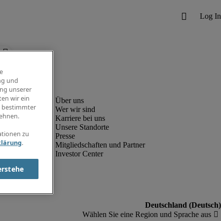
e
ng und
ung unserer
en wir ein
g bestimmter
Wer wir sind
ehnen.
Karriere bei uns
Unsere Standorte
ationen zu
Presse
klärung
.
Mitgliedschaften und Partner
Investor Center
erstehe