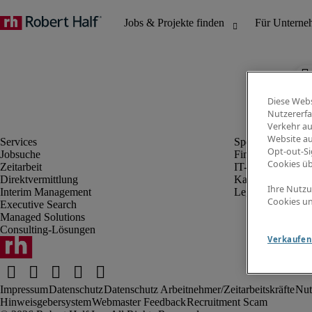
Diese Webs
Nutzererfa
Verkehr au
Website au
Opt-out-Si
Jobsuche
Finanz- & Rechn
Cookies ü
Zeitarbeit
IT-Bereich
Direktvermittlung
Kaufmännischer 
Ihre Nutzu
Interim Management
Legal
Cookies un
Executive Search
Managed Solutions
Consulting-Lösungen
Verkaufen 
Impressum
Datenschutz
Datenschutz Arbeitnehmer/Zeitarbeitskräfte
Nut
Hinweisgebersystem
Webmaster Feedback
Recruitment Scam