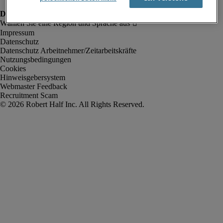
Impressum
Datenschutz
Datenschutz Arbeitnehmer/Zeitarbeitskräfte
Nutzungsbedingungen
Cookies
Hinweisgebersystem
Webmaster Feedback
Recruitment Scam