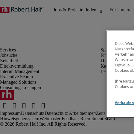
Diese Webs
Nutzererfa
Verkehr au
Jobsuche
Finanz- & Rechn
Website au
Zeitarbeit
IT-Bereich
Opt-out-Si
Direktvermittlung
Kaufmännischer 
Cookies ü
Interim Management
Legal
Executive Search
Ihre Nutzu
Managed Solutions
Cookies un
Consulting-Lösungen
Verkaufen 
Impressum
Datenschutz
Datenschutz Arbeitnehmer/Zeitarbeitskräfte
Nut
Hinweisgebersystem
Webmaster Feedback
Recruitment Scam