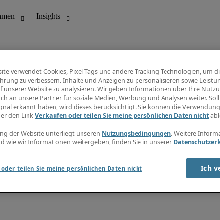
ite verwendet Cookies, Pixel-Tags und andere Tracking-Technologien, um di
hrung zu verbessern, Inhalte und Anzeigen zu personalisieren sowie Leistu
f unserer Website zu analysieren. Wir geben Informationen über Ihre Nutz
ungswesen
Info Center
ch an unsere Partner für soziale Medien, Werbung und Analysen weiter. Sollt
Jobübersicht
gnal erkannt haben, wird dieses berücksichtigt. Sie können die Verwendun
Bereich
Gehaltsübersicht
ber den Link
Verkaufen oder teilen Sie meine persönlichen Daten nicht
abl
E-Learning
Newsletter
ng der Website unterliegt unseren
Nutzungsbedingungen
. Weitere Inform
d wie wir Informationen weitergeben, finden Sie in unserer
Datenschutzer
Ich v
oder teilen Sie meine persönlichen Daten nicht
zungsbedingungen
Cookies