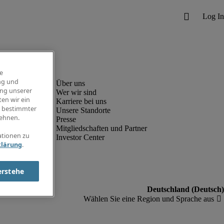
e
ng und
ung unserer
Wer wir sind
en wir ein
Karriere bei uns
g bestimmter
Unsere Standorte
ehnen.
Presse
Mitgliedschaften und Partner
ationen zu
Investor Center
klärung
.
erstehe