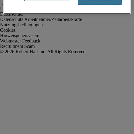
Impressum
Datenschutz
Datenschutz Arbeitnehmer/Zeitarbeitskräfte
Nutzungsbedingungen
Cookies
Hinweisgebersystem
Webmaster Feedback
Recruitment Scam