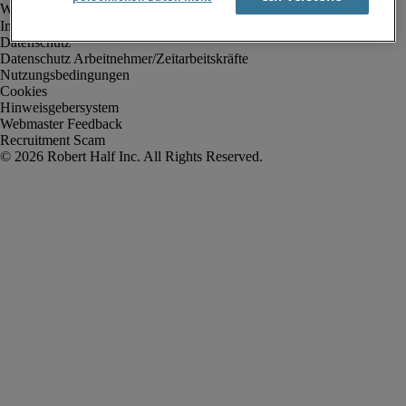
Impressum
Datenschutz
Datenschutz Arbeitnehmer/Zeitarbeitskräfte
Nutzungsbedingungen
Cookies
Hinweisgebersystem
Webmaster Feedback
Recruitment Scam