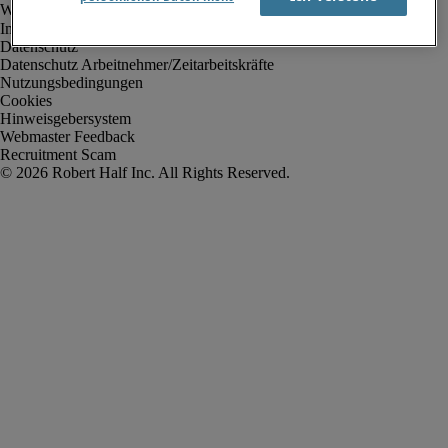
Impressum
Datenschutz
Datenschutz Arbeitnehmer/Zeitarbeitskräfte
Nutzungsbedingungen
Cookies
Hinweisgebersystem
Webmaster Feedback
Recruitment Scam