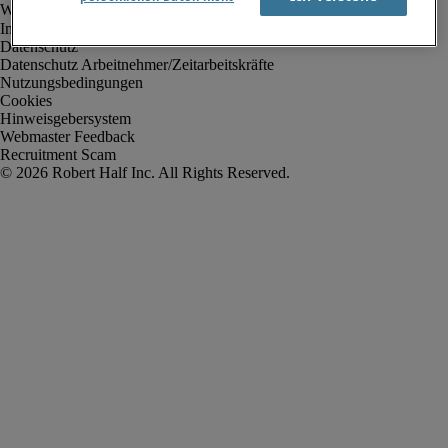
Impressum
Datenschutz
Datenschutz Arbeitnehmer/Zeitarbeitskräfte
Nutzungsbedingungen
Cookies
Hinweisgebersystem
Webmaster Feedback
Recruitment Scam