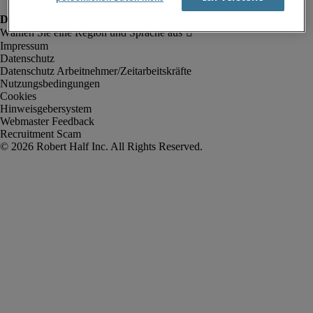
Impressum
Datenschutz
Datenschutz Arbeitnehmer/Zeitarbeitskräfte
Nutzungsbedingungen
Cookies
Hinweisgebersystem
Webmaster Feedback
Recruitment Scam