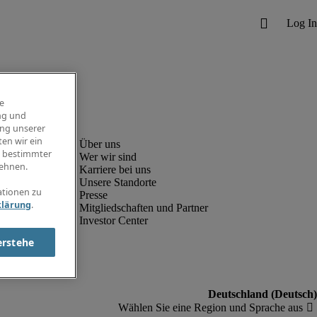
e
ng und
ung unserer
en wir ein
g bestimmter
Wer wir sind
ehnen.
Karriere bei uns
Unsere Standorte
ationen zu
Presse
klärung
.
Mitgliedschaften und Partner
Investor Center
erstehe