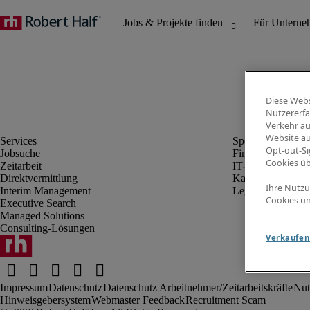
Diese Webs
Nutzererfa
Verkehr au
Website au
Opt-out-Si
Jobsuche
Finanz- & Rechn
Cookies ü
Zeitarbeit
IT-Bereich
Direktvermittlung
Kaufmännischer 
Ihre Nutzu
Interim Management
Legal
Cookies un
Executive Search
Managed Solutions
Consulting-Lösungen
Verkaufen 
Impressum
Datenschutz
Datenschutz Arbeitnehmer/Zeitarbeitskräfte
Nut
Hinweisgebersystem
Webmaster Feedback
Recruitment Scam