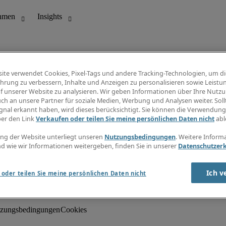
ite verwendet Cookies, Pixel-Tags und andere Tracking-Technologien, um di
hrung zu verbessern, Inhalte und Anzeigen zu personalisieren sowie Leistu
f unserer Website zu analysieren. Wir geben Informationen über Ihre Nutz
ch an unsere Partner für soziale Medien, Werbung und Analysen weiter. Sollt
gnal erkannt haben, wird dieses berücksichtigt. Sie können die Verwendun
ungswesen
Info Center
ber den Link
Verkaufen oder teilen Sie meine persönlichen Daten nicht
abl
Jobübersicht
Bereich
Gehaltsübersicht
ng der Website unterliegt unseren
Nutzungsbedingungen
. Weitere Inform
E-Learning
d wie wir Informationen weitergeben, finden Sie in unserer
Datenschutzer
Newsletter
Ich v
oder teilen Sie meine persönlichen Daten nicht
zungsbedingungen
Cookies