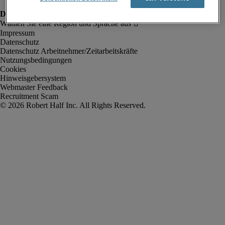
Impressum
Datenschutz
Datenschutz Arbeitnehmer/Zeitarbeitskräfte
Nutzungsbedingungen
Cookies
Hinweisgebersystem
Webmaster Feedback
Recruitment Scam