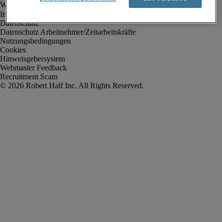
Impressum
Datenschutz
Datenschutz Arbeitnehmer/Zeitarbeitskräfte
Nutzungsbedingungen
Cookies
Hinweisgebersystem
Webmaster Feedback
Recruitment Scam