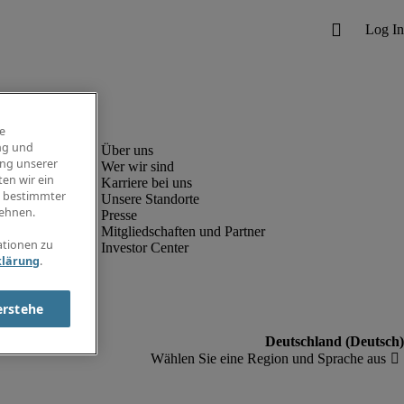
e
ng und
ung unserer
Wer wir sind
en wir ein
Karriere bei uns
g bestimmter
Unsere Standorte
ehnen.
Presse
Mitgliedschaften und Partner
ationen zu
Investor Center
klärung
.
erstehe