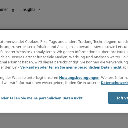
ite verwendet Cookies, Pixel-Tags und andere Tracking-Technologien, um di
hrung zu verbessern, Inhalte und Anzeigen zu personalisieren sowie Leistu
f unserer Website zu analysieren. Wir geben Informationen über Ihre Nutz
ungswesen
Info Center
ch an unsere Partner für soziale Medien, Werbung und Analysen weiter. Sollt
Jobübersicht
gnal erkannt haben, wird dieses berücksichtigt. Sie können die Verwendun
Bereich
Gehaltsübersicht
ber den Link
Verkaufen oder teilen Sie meine persönlichen Daten nicht
abl
E-Learning
Newsletter
ng der Website unterliegt unseren
Nutzungsbedingungen
. Weitere Inform
d wie wir Informationen weitergeben, finden Sie in unserer
Datenschutzer
Ich v
oder teilen Sie meine persönlichen Daten nicht
zungsbedingungen
Cookies