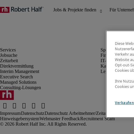
Diese Webs
Nutzererfa
Verkehr au
Jobsuche
Finanz- & Rechn
Website au
Zeitarbeit
IT-Bereich
Opt-out-Si
Direktvermittlung
Kaufmännischer 
Cookies ü
Interim Management
Legal
Executive Search
Ihre Nutzu
Managed Solutions
Cookies un
Consulting-Lösungen
Verkaufen 
Impressum
Datenschutz
Datenschutz Arbeitnehmer/Zeitarbeitskräfte
Nut
Hinweisgebersystem
Webmaster Feedback
Recruitment Scam