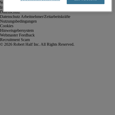
Impressum
Datenschutz
Datenschutz Arbeitnehmer/Zeitarbeitskräfte
Nutzungsbedingungen
Cookies
Hinweisgebersystem
Webmaster Feedback
Recruitment Scam